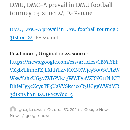
DMU, DMC-A prevail in DMU football
tourney : 31st oct24 E-Pao.net
DMU, DMC-A prevail in DMU football tourney :
31st oct24
E-Pao.net
Read more / Original news source:
https://news.google.com/rss/articles/CBMiYEF
VX3lxTE1hcTZJLXhhTzNIOXNXWjcyS09ScTJzW
WswY2hzUG5vZVBPVk43WWFyaVZRNGttNjJCT
DhfeHg4cXcyaTF3U2VVSk41c0R3UGgyWWdMR
3dIRnVhYnBZU1FYcw?oc=5
Author
Posted
Categories
googlenews
October 30, 2024
Google News
,
on
Tags
News
google-news