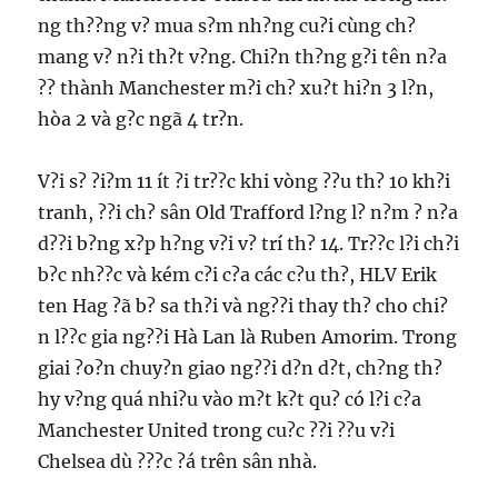
ng th??ng v? mua s?m nh?ng cu?i cùng ch?
mang v? n?i th?t v?ng. Chi?n th?ng g?i tên n?a
?? thành Manchester m?i ch? xu?t hi?n 3 l?n,
hòa 2 và g?c ngã 4 tr?n.
V?i s? ?i?m 11 ít ?i tr??c khi vòng ??u th? 10 kh?i
tranh, ??i ch? sân Old Trafford l?ng l? n?m ? n?a
d??i b?ng x?p h?ng v?i v? trí th? 14. Tr??c l?i ch?i
b?c nh??c và kém c?i c?a các c?u th?, HLV Erik
ten Hag ?ã b? sa th?i và ng??i thay th? cho chi?
n l??c gia ng??i Hà Lan là Ruben Amorim. Trong
giai ?o?n chuy?n giao ng??i d?n d?t, ch?ng th?
hy v?ng quá nhi?u vào m?t k?t qu? có l?i c?a
Manchester United trong cu?c ??i ??u v?i
Chelsea dù ???c ?á trên sân nhà.