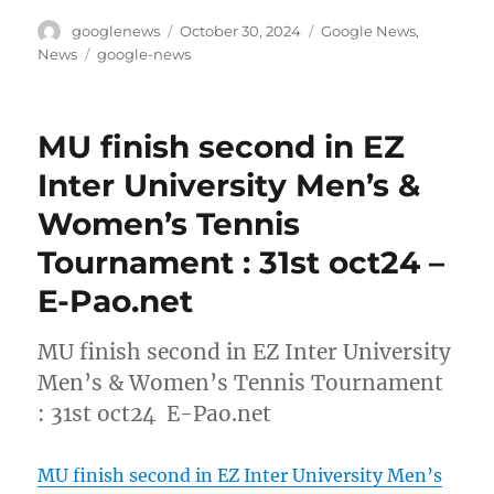
Author
Posted
Categories
googlenews
October 30, 2024
Google News
,
on
Tags
News
google-news
MU finish second in EZ
Inter University Men’s &
Women’s Tennis
Tournament : 31st oct24 –
E-Pao.net
MU finish second in EZ Inter University
Men’s & Women’s Tennis Tournament
: 31st oct24 E-Pao.net
MU finish second in EZ Inter University Men’s