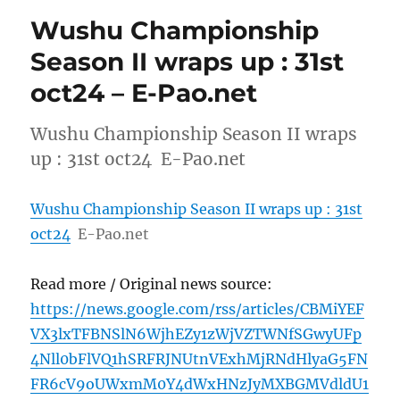
Wushu Championship
Season II wraps up : 31st
oct24 – E-Pao.net
Wushu Championship Season II wraps
up : 31st oct24 E-Pao.net
Wushu Championship Season II wraps up : 31st
oct24
E-Pao.net
Read more / Original news source:
https://news.google.com/rss/articles/CBMiYEF
VX3lxTFBNSlN6WjhEZy1zWjVZTWNfSGwyUFp
4Nll0bFlVQ1hSRFRJNUtnVExhMjRNdHlyaG5FN
FR6cV9oUWxmM0Y4dWxHNzJyMXBGMVdldU1