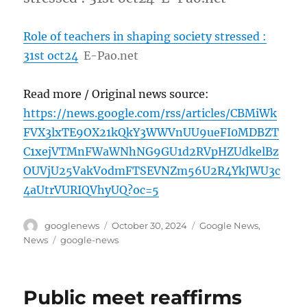
Role of teachers in shaping society stressed :
31st oct24
E-Pao.net
Read more / Original news source:
https://news.google.com/rss/articles/CBMiWk
FVX3lxTE9OX21kQkY3WWVnUU9ueFI0MDBZT
C1xejVTMnFWaWNhNG9GU1d2RVpHZUdkelBz
OUVjU25VakVodmFTSEVNZm56U2R4YkJWU3c
4aUtrVURIQVhyUQ?oc=5
Author
Posted
Categories
googlenews
October 30, 2024
Google News
,
on
Tags
News
google-news
Public meet reaffirms