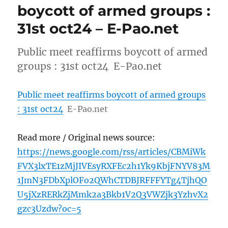
boycott of armed groups :
31st oct24 – E-Pao.net
Public meet reaffirms boycott of armed
groups : 31st oct24 E-Pao.net
Public meet reaffirms boycott of armed groups
: 31st oct24
E-Pao.net
Read more / Original news source:
https://news.google.com/rss/articles/CBMiWk
FVX3lxTE1zMjJIVEsyRXFEc2h1Yk9KbjFNYV83M
1JmN3FDbXplOFo2QWhCTDBJRFFFYTg4TjhQO
U5jXzRERkZjMmk2a3Bkb1V2Q3VWZjk3YzhvX2
gzc3Uzdw?oc=5