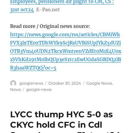
Employees, pensioners air plight to CM, CS :
31st oct24
E-Pao.net
Read more / Original news source:
https://news.google.com/rss/articles/CBMiWk
FVX3lxTE0zTDhWYk9ScjRsUVBiSUpJYkZ5dUZi
OTB3Vm40UDN2TkcxWmtrenVZdEt0M1E4U0x
1SVhKd29tM0lhQUp3eS1tc2EwUGdaSGRDQ2lB
R3haaWZTQQ?oc=5
Author
Posted
Categories
googlenews
October 30, 2024
Google News
,
on
Tags
News
google-news
LYCC thump HYC 5-0 as
CKYC hold CFC in Cdl