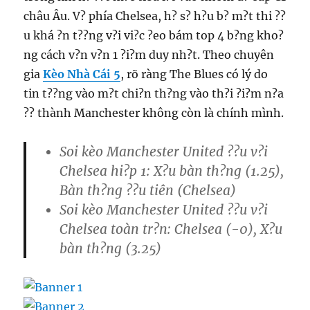
châu Âu. V? phía Chelsea, h? s? h?u b? m?t thi ??
u khá ?n t??ng v?i vi?c ?eo bám top 4 b?ng kho?
ng cách v?n v?n 1 ?i?m duy nh?t. Theo chuyên
gia
Kèo Nhà Cái 5
, rõ ràng The Blues có lý do
tin t??ng vào m?t chi?n th?ng vào th?i ?i?m n?a
?? thành Manchester không còn là chính mình.
Soi kèo Manchester United ??u v?i
Chelsea hi?p 1: X?u bàn th?ng (1.25),
Bàn th?ng ??u tiên (Chelsea)
Soi kèo Manchester United ??u v?i
Chelsea toàn tr?n: Chelsea (-0), X?u
bàn th?ng (3.25)