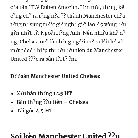
c?a tân HLV Ruben Amorim. H?n n?a, th?ng kê
c?ng ch? ra r?ng n?a ?? thành Manchester ch?a
t?ng n? súng tr??c gi? ngh? gi?i lao ? 5 vòng ??u
g?n nh?t t?i Ngo?i H?ng Anh. Nên nhi?u kh? n?
ng, Chelsea m?i là nh?ng ng??i m? ra l?i th? v?
m?t t? s? ? hi?p thi ??u ??u tiên dù Manchester
United ???c ra sân t?i t? ?m.
D? ?oán Manchester United Chelsea:
X?u bàn th?ng 1.25 HT
Bàn th?ng ??u tiên – Chelsea
Tài góc 4.5 HT
Soi kèo Manchester United ??u