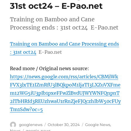
31st oct24 – E-Pao.net
Training on Bamboo and Cane
Processing ends : 31st oct24 E-Pao.net
Training on Bamboo and Cane Processing ends
: 31st oct24
E-Pao.net
Read more / Original news source:
https://news.google.com/rss/articles/CBMiWk
FVX3lxTE1IZmRfU3lBQkpoM1ljaTI3LXZuVXFme
m12WG5iU3pIb1pxeFFwZlBvdUJWYWNFQnpnT
2lTbHRfd3REUzhwaU1rRnZjeFJQczhIbW50cFUy
Tm1Sdw?oc=5
Author
Posted
Categories
googlenews
October 30, 2024
Google News
,
on
Tags
News
google-news