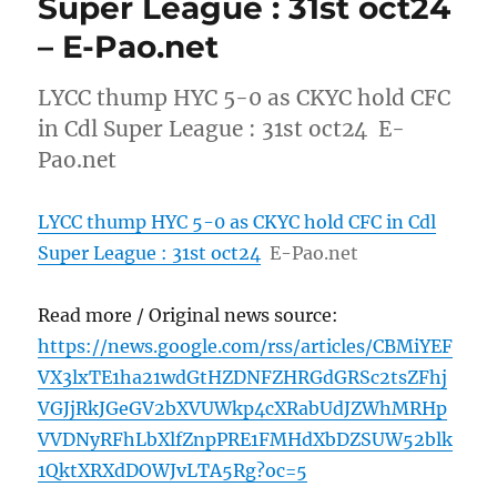
Super League : 31st oct24
– E-Pao.net
LYCC thump HYC 5-0 as CKYC hold CFC
in Cdl Super League : 31st oct24 E-
Pao.net
LYCC thump HYC 5-0 as CKYC hold CFC in Cdl
Super League : 31st oct24
E-Pao.net
Read more / Original news source:
https://news.google.com/rss/articles/CBMiYEF
VX3lxTE1ha21wdGtHZDNFZHRGdGRSc2tsZFhj
VGJjRkJGeGV2bXVUWkp4cXRabUdJZWhMRHp
VVDNyRFhLbXlfZnpPRE1FMHdXbDZSUW52blk
1QktXRXdDOWJvLTA5Rg?oc=5