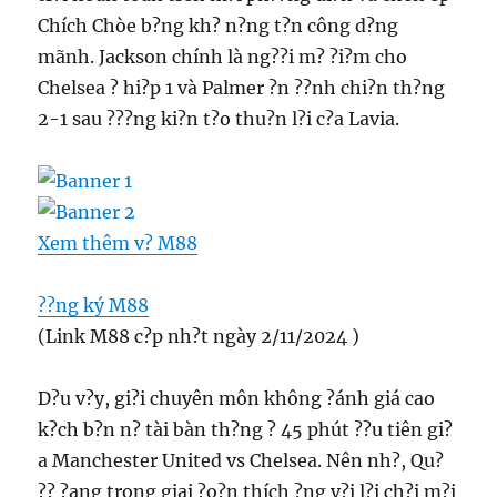
Chích Chòe b?ng kh? n?ng t?n công d?ng
mãnh. Jackson chính là ng??i m? ?i?m cho
Chelsea ? hi?p 1 và Palmer ?n ??nh chi?n th?ng
2-1 sau ???ng ki?n t?o thu?n l?i c?a Lavia.
Xem thêm v? M88
??ng ký M88
(Link M88 c?p nh?t ngày 2/11/2024 )
D?u v?y, gi?i chuyên môn không ?ánh giá cao
k?ch b?n n? tài bàn th?ng ? 45 phút ??u tiên gi?
a Manchester United vs Chelsea. Nên nh?, Qu?
?? ?ang trong giai ?o?n thích ?ng v?i l?i ch?i m?i