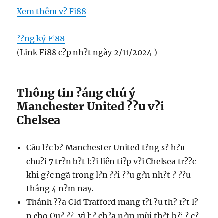
Xem thêm v? Fi88
??ng ký Fi88
(Link Fi88 c?p nh?t ngày 2/11/2024 )
Thông tin ?áng chú ý
Manchester United ??u v?i
Chelsea
Câu l?c b? Manchester United t?ng s? h?u
chu?i 7 tr?n b?t b?i liên ti?p v?i Chelsea tr??c
khi g?c ngã trong l?n ??i ??u g?n nh?t ? ??u
tháng 4 n?m nay.
Thánh ??a Old Trafford mang t?i ?u th? r?t l?
n cho Qu? ??, vì h? ch?a n?m mùi th?t b?i ? c?