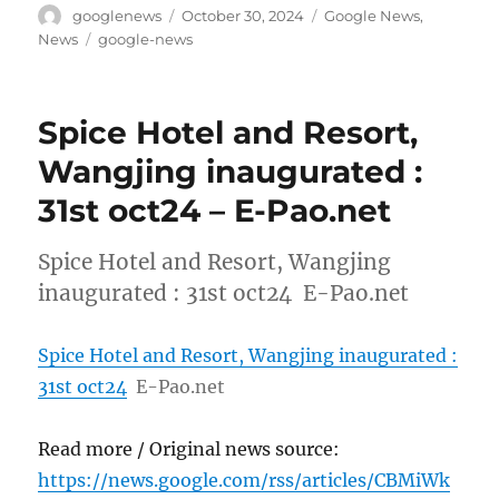
Author
Posted
Categories
googlenews
October 30, 2024
Google News
,
on
Tags
News
google-news
Spice Hotel and Resort,
Wangjing inaugurated :
31st oct24 – E-Pao.net
Spice Hotel and Resort, Wangjing
inaugurated : 31st oct24 E-Pao.net
Spice Hotel and Resort, Wangjing inaugurated :
31st oct24
E-Pao.net
Read more / Original news source:
https://news.google.com/rss/articles/CBMiWk