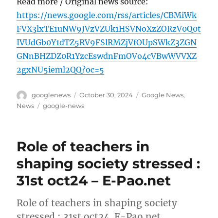
Read more / Original news source:
https://news.google.com/rss/articles/CBMiWk
FVX3lxTE1uNW9JVzVZUk1HSVNoXzZORzV0Q0t
IVUdGb0Y1dTZ5RV9FSlRMZjVfOUpSWkZ3ZGN
GNnBHZDZ0R1YzcEswdnFmOVo4cVBwWVVXZ
2gxNU5ieml2QQ?oc=5
Author
Posted
Categories
googlenews
October 30, 2024
Google News
,
on
Tags
News
google-news
Role of teachers in
shaping society stressed :
31st oct24 – E-Pao.net
Role of teachers in shaping society
stressed : 31st oct24 E-Pao.net