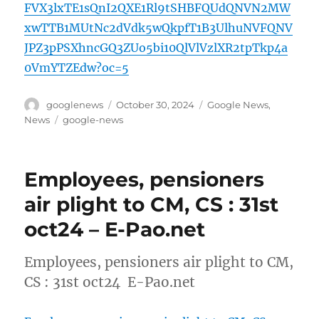
FVX3lxTE1sQnI2QXE1Rl9tSHBFQUdQNVN2MW
xwTTB1MUtNc2dVdk5wQkpfT1B3UlhuNVFQNV
JPZ3pPSXhncGQ3ZUo5bi10QlVlVzlXR2tpTkp4a
0VmYTZEdw?oc=5
Author
Posted
Categories
googlenews
October 30, 2024
Google News
,
on
Tags
News
google-news
Employees, pensioners
air plight to CM, CS : 31st
oct24 – E-Pao.net
Employees, pensioners air plight to CM,
CS : 31st oct24 E-Pao.net