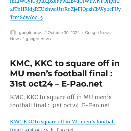
m12WG5iU3pIb1pxeFFwZlBvdUJWYWNFQnpnT
2lTbHRfd3REUzhwaU1rRnZjeFJQczhIbW50cFUy
Tm1Sdw?oc=5
Author
Posted
Categories
googlenews
October 30, 2024
Google News
,
on
Tags
News
google-news
KMC, KKC to square off in
MU men’s football final :
31st oct24 – E-Pao.net
KMC, KKC to square off in MU men’s
football final : 31st oct24 E-Pao.net
KMC, KKC to square off in MU men’s football
final : 31st oct24
E-Pao.net