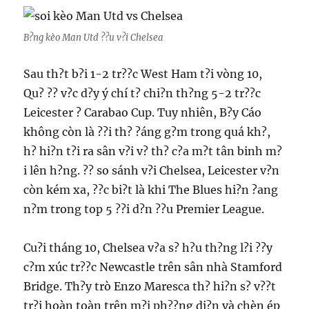
B?ng kèo Man Utd ??u v?i Chelsea
Sau th?t b?i 1-2 tr??c West Ham t?i vòng 10,
Qu? ?? v?c d?y ý chí t? chi?n th?ng 5-2 tr??c
Leicester ? Carabao Cup. Tuy nhiên, B?y Cáo
không còn là ??i th? ?áng g?m trong quá kh?,
h? hi?n t?i ra sân v?i v? th? c?a m?t tân binh m?
i lên h?ng. ?? so sánh v?i Chelsea, Leicester v?n
còn kém xa, ??c bi?t là khi The Blues hi?n ?ang
n?m trong top 5 ??i d?n ??u Premier League.
Cu?i tháng 10, Chelsea v?a s? h?u th?ng l?i ??y
c?m xúc tr??c Newcastle trên sân nhà Stamford
Bridge. Th?y trò Enzo Maresca th? hi?n s? v??t
tr?i hoàn toàn trên m?i ph??ng di?n và chèn ép