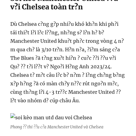
v?i Chelsea toàn tr?n
Dù Chelsea c?ng g?p nhi?u khó kh?n khi ph?i
tái thi?t l?i l?c l??ng, nh?ng s? l?n h? b?
Manchester United khu?t ph?c trong vòng 4 n?
m qua ch? là 3/10 tr?n. H?n n?a, ?i?m sáng c?a
The Blues ?ã t?ng xu?t hi?n ? cu?c ??i ??u v?i
Qu? ?? t?i l??t v? Ngo?i H?ng Anh 2023/24.
Chelsea t? m?t câu l?c b? n?m ? l?ng ch?ng b?ng
x?p h?ng ?ã có màn ch?y n??c rút ngo?n m?c,
cùng th?ng l?i 4-3 tr??c Manchester United ??
l?t vào nhóm d? cúp châu Âu.
Phong ?? thi ??u c?a Manchester United và Chelsea