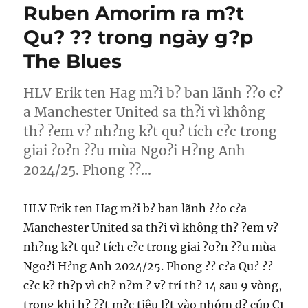
Ruben Amorim ra m?t
Qu? ?? trong ngày g?p
The Blues
HLV Erik ten Hag m?i b? ban lãnh ??o c?
a Manchester United sa th?i vì không
th? ?em v? nh?ng k?t qu? tích c?c trong
giai ?o?n ??u mùa Ngo?i H?ng Anh
2024/25. Phong ??…
HLV Erik ten Hag m?i b? ban lãnh ??o c?a
Manchester United sa th?i vì không th? ?em v?
nh?ng k?t qu? tích c?c trong giai ?o?n ??u mùa
Ngo?i H?ng Anh 2024/25. Phong ?? c?a Qu? ??
c?c k? th?p vì ch? n?m ? v? trí th? 14 sau 9 vòng,
trong khi h? ??t m?c tiêu l?t vào nhóm d? cúp C1