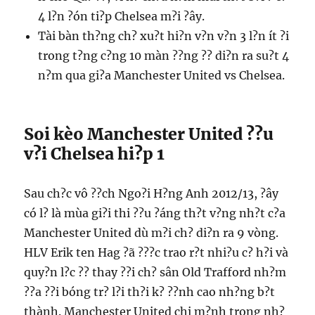
4 l?n ?ón ti?p Chelsea m?i ?ây.
Tài bàn th?ng ch? xu?t hi?n v?n v?n 3 l?n ít ?i
trong t?ng c?ng 10 màn ??ng ?? di?n ra su?t 4
n?m qua gi?a Manchester United vs Chelsea.
Soi kèo Manchester United ??u
v?i Chelsea hi?p 1
Sau ch?c vô ??ch Ngo?i H?ng Anh 2012/13, ?ây
có l? là mùa gi?i thi ??u ?áng th?t v?ng nh?t c?a
Manchester United dù m?i ch? di?n ra 9 vòng.
HLV Erik ten Hag ?ã ???c trao r?t nhi?u c? h?i và
quy?n l?c ?? thay ??i ch? sân Old Trafford nh?m
??a ??i bóng tr? l?i th?i k? ??nh cao nh?ng b?t
thành. Manchester United chi m?nh trong nh?