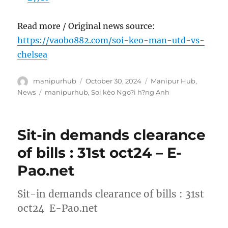
Read more / Original news source:
https://vaobo882.com/soi-keo-man-utd-vs-
chelsea
Author
Posted
Categories
manipurhub
October 30, 2024
Manipur Hub
,
on
Tags
News
manipurhub
,
Soi kèo Ngo?i h?ng Anh
Sit-in demands clearance
of bills : 31st oct24 – E-
Pao.net
Sit-in demands clearance of bills : 31st
oct24 E-Pao.net