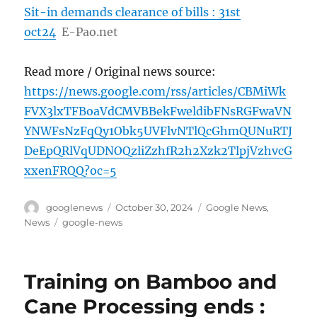
Sit-in demands clearance of bills : 31st
oct24
E-Pao.net
Read more / Original news source:
https://news.google.com/rss/articles/CBMiWk
FVX3lxTFBoaVdCMVBBekFweldibFNsRGFwaVN
YNWFsNzFqQy1Obk5UVFlvNTlQcGhmQUNuRTJ
DeEpQRlVqUDNOQzliZzhfR2h2Xzk2TlpjVzhvcG
xxenFRQQ?oc=5
Author
Posted
Categories
googlenews
October 30, 2024
Google News
,
on
Tags
News
google-news
Training on Bamboo and
Cane Processing ends :