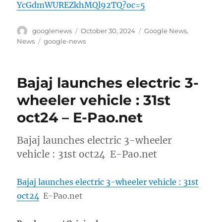
YcGdmWUREZkhMQl92TQ?oc=5
Author
Posted
Categories
googlenews
October 30, 2024
Google News
,
on
Tags
News
google-news
Bajaj launches electric 3-
wheeler vehicle : 31st
oct24 – E-Pao.net
Bajaj launches electric 3-wheeler
vehicle : 31st oct24 E-Pao.net
Bajaj launches electric 3-wheeler vehicle : 31st
oct24
E-Pao.net