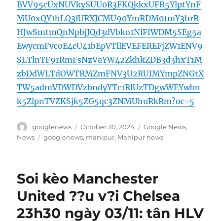
BVV95cUxNUVkySUU0R3FKQkkxUFR5YlptYnF
MU0xQY1hLQ3lURXJCMU90YmRDM01mY3hrR
HJwSmtmQnNpbjJQd3dVbko1NlFfWDM5SEg5a
EwycmFvc0E4cU41bEpVTllEVEFEREFjZW1ENV9
SLTlnTF9rRmFsNzVaYW42ZkhkZDB3d3hxT1M
zbDdWLTdOWTRMZmFNV3U2RUJMYmpZNGtX
TW5admVDWDVzbndyYTc1RlUzTDgwWEYwbn
k5ZlpnTVZKSjk5ZG5qc3ZNMUhuRkRm?oc=5
Author
Posted
Categories
googlenews
October 30, 2024
Google News
,
on
Tags
News
googlenews
,
manipur
,
Manipur news
Soi kèo Manchester
United ??u v?i Chelsea
23h30 ngày 03/11: tân HLV