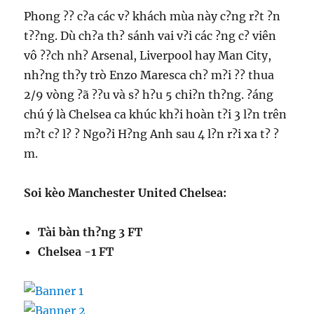
Phong ?? c?a các v? khách mùa này c?ng r?t ?n
t??ng. Dù ch?a th? sánh vai v?i các ?ng c? viên
vô ??ch nh? Arsenal, Liverpool hay Man City,
nh?ng th?y trò Enzo Maresca ch? m?i ?? thua
2/9 vòng ?ã ??u và s? h?u 5 chi?n th?ng. ?áng
chú ý là Chelsea ca khúc kh?i hoàn t?i 3 l?n trên
m?t c? l? ? Ngo?i H?ng Anh sau 4 l?n r?i xa t? ?
m.
Soi kèo Manchester United Chelsea:
Tài bàn th?ng 3 FT
Chelsea -1 FT